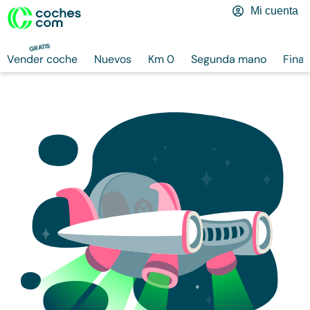
Mi cuenta
GRATIS
Vender coche
Nuevos
Km 0
Segunda mano
Finan