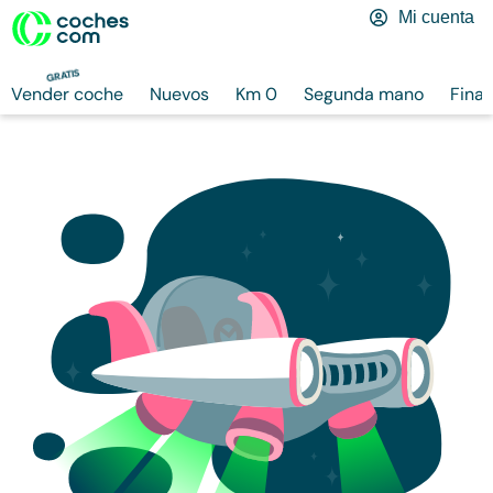
Mi cuenta
GRATIS
Vender coche
Nuevos
Km 0
Segunda mano
Finan