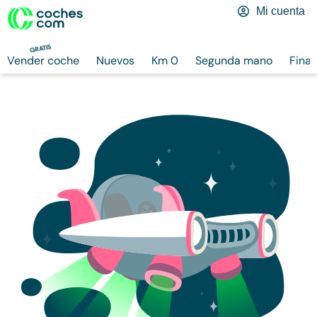
Mi cuenta
GRATIS
Vender coche
Nuevos
Km 0
Segunda mano
Finan