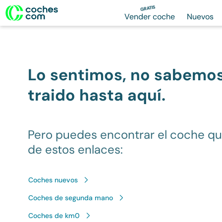
GRATIS
Vender coche
Nuevos
Lo sentimos, no sabemo
traido hasta aquí.
Pero puedes encontrar el coche q
de estos enlaces:
Coches nuevos
Coches de segunda mano
Coches de km0