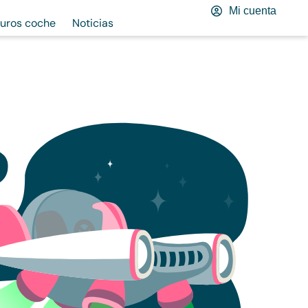
Mi cuenta
uros coche
Noticias