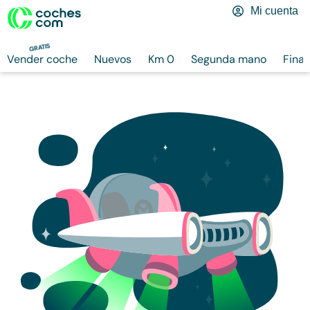
Mi cuenta
GRATIS
Vender coche
Nuevos
Km 0
Segunda mano
Finan