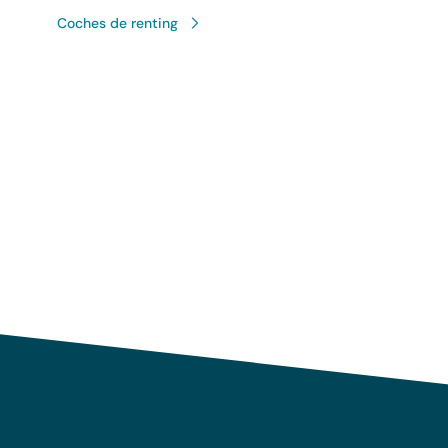
Coches de renting