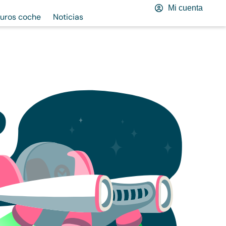
Mi cuenta
uros coche
Noticias