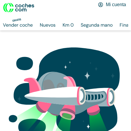
Mi cuenta
GRATIS
Vender coche
Nuevos
Km 0
Segunda mano
Finan