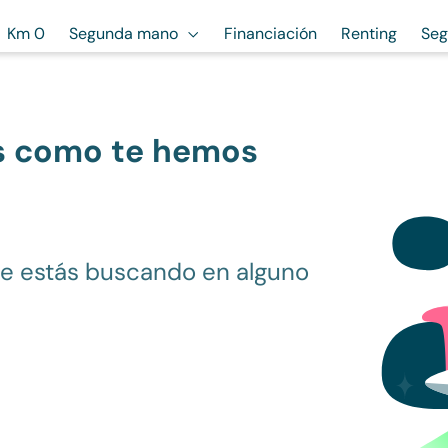
Km 0
Segunda mano
Financiación
Renting
Seg
s como te hemos
ue estás buscando en alguno