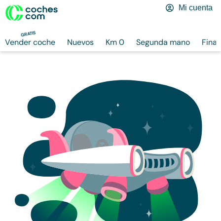
Mi cuenta
GRATIS
Vender coche
Nuevos
Km 0
Segunda mano
Finan