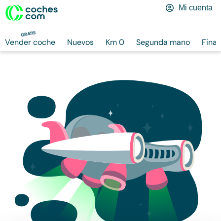
Mi cuenta
GRATIS
Vender coche
Nuevos
Km 0
Segunda mano
Finan