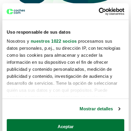
Uso responsable de sus datos
Lo sentimos, no sabemos como te
Nosotros y
nuestros 1022 socios
procesamos sus
hemos traido hasta aquí.
datos personales, p.ej., su dirección IP, con tecnologías
como las cookies para almacenar y acceder la
información en su dispositivo con el fin de ofrecer
publicidad y contenido personalizados, medición de
Pero puedes encontrar el coche que
publicidad y contenido, investigación de audiencia y
estás buscando en alguno de estos
desarrollo de servicios. Tiene la opción de seleccionar
enlaces:
quién usa sus datos y con qué propósitos. Puede
cambiar o retirar su consentimiento en cualquier
momento desde la Declaración de cookies o clicando en
Coches nuevos
Mostrar detalles
el Menú de consentimiento.
Coches de segunda mano
Si lo permite, también quisiéramos:
Aceptar
Coches de km0