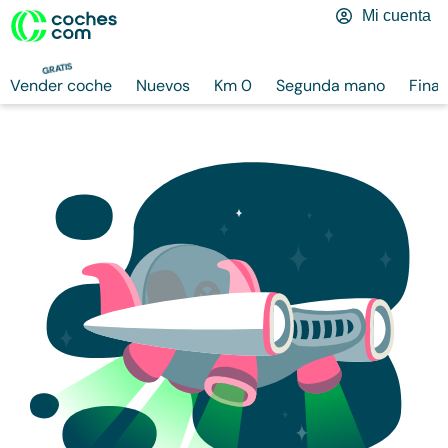
Mi cuenta
GRATIS
Vender coche
Nuevos
Km 0
Segunda mano
Finan