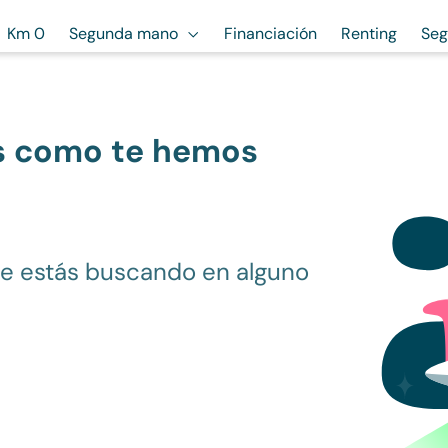
Km 0
Segunda mano
Financiación
Renting
Seg
s como te hemos
ue estás buscando en alguno