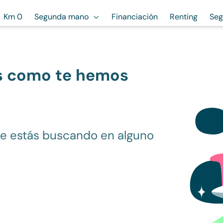
Km 0
Segunda mano
Financiación
Renting
Seg
s como te hemos
ue estás buscando en alguno