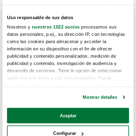
Uso responsable de sus datos
Nosotros y
nuestros 1022 socios
procesamos sus
datos personales, p.ej., su dirección IP, con tecnologías
como las cookies para almacenar y acceder la
información en su dispositivo con el fin de ofrecer
publicidad y contenido personalizados, medición de
publicidad y contenido, investigación de audiencia y
desarrollo de servicios. Tiene la opción de seleccionar
quién usa sus datos y con qué propósitos. Puede
cambiar o retirar su consentimiento en cualquier
momento desde la Declaración de cookies o clicando en
Mostrar detalles
el Menú de consentimiento.
Si lo permite, también quisiéramos:
Aceptar
Recopilar información sobre su ubicación geográfica
que puede tener una precisión de varios metros
Configurar