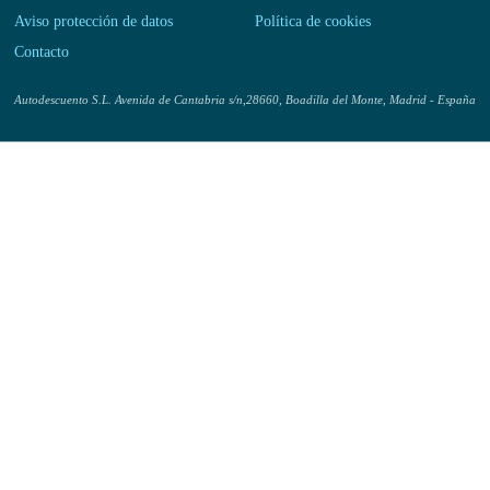
Acerca de nosotros
Aviso legal
Aviso protección de datos
Política de cookies
Contacto
Autodescuento S.L. Avenida de Cantabria s/n,28660, Boadilla del Monte, Madrid -
España