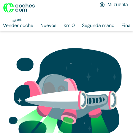
Mi cuenta
GRATIS
Vender coche
Nuevos
Km 0
Segunda mano
Finan