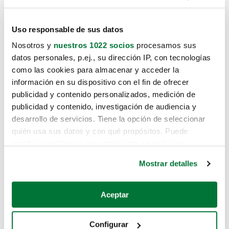
Uso responsable de sus datos
Nosotros y
nuestros 1022 socios
procesamos sus
datos personales, p.ej., su dirección IP, con tecnologías
como las cookies para almacenar y acceder la
información en su dispositivo con el fin de ofrecer
publicidad y contenido personalizados, medición de
publicidad y contenido, investigación de audiencia y
desarrollo de servicios. Tiene la opción de seleccionar
quién usa sus datos y con qué propósitos. Puede
cambiar o retirar su consentimiento en cualquier
momento desde la Declaración de cookies o clicando en
Mostrar detalles
el Menú de consentimiento.
Si lo permite, también quisiéramos:
Aceptar
Recopilar información sobre su ubicación geográfica
que puede tener una precisión de varios metros
Configurar