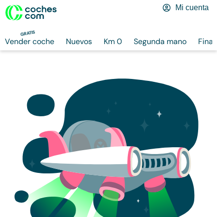
Mi cuenta
GRATIS
Vender coche
Nuevos
Km 0
Segunda mano
Finan