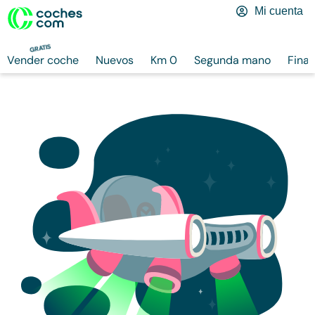
Mi cuenta
GRATIS
Vender coche
Nuevos
Km 0
Segunda mano
Finan