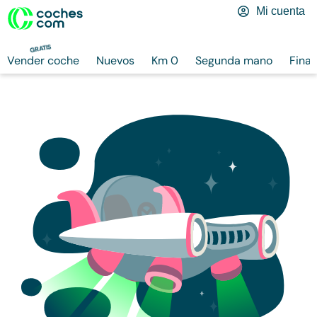
Mi cuenta
GRATIS
Vender coche
Nuevos
Km 0
Segunda mano
Finan