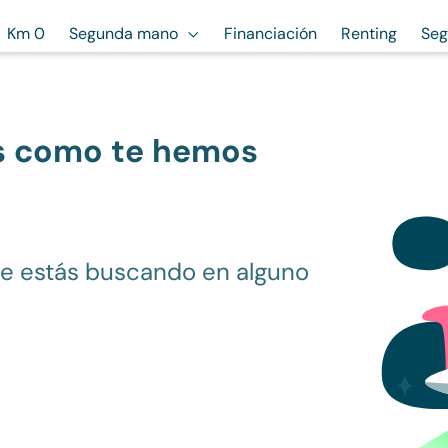
Km 0
Segunda mano
Financiación
Renting
Seg
s como te hemos
ue estás buscando en alguno