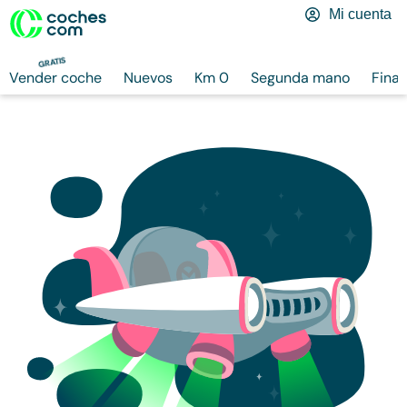
Mi cuenta
GRATIS
Vender coche
Nuevos
Km 0
Segunda mano
Finan