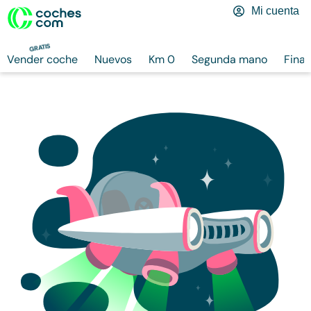
Mi cuenta
GRATIS
Vender coche
Nuevos
Km 0
Segunda mano
Finan