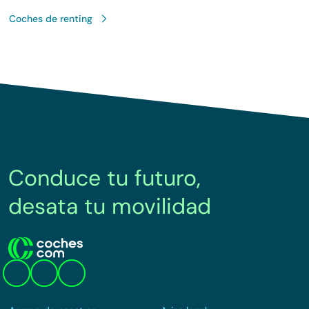
Coches de renting
Conduce tu futuro,
desata tu movilidad