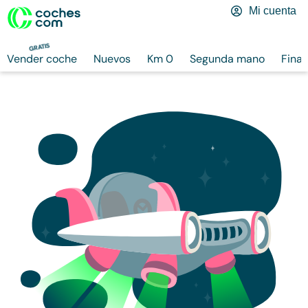
Mi cuenta
GRATIS
Vender coche
Nuevos
Km 0
Segunda mano
Finan