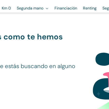
Km 0
Segunda mano
Financiación
Renting
Seg
s como te hemos
ue estás buscando en alguno