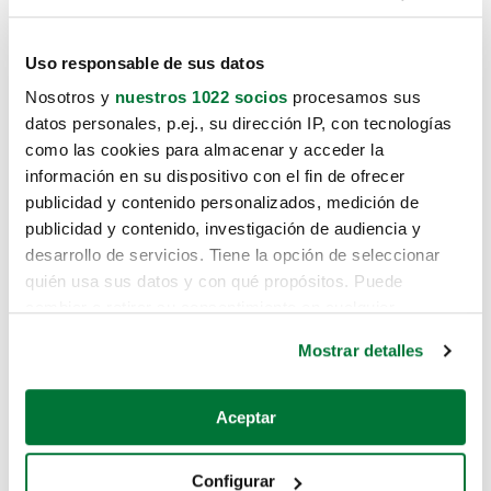
Uso responsable de sus datos
Nosotros y
nuestros 1022 socios
procesamos sus
datos personales, p.ej., su dirección IP, con tecnologías
Lo sentimos, no sabemos como te
como las cookies para almacenar y acceder la
información en su dispositivo con el fin de ofrecer
hemos traido hasta aquí.
publicidad y contenido personalizados, medición de
publicidad y contenido, investigación de audiencia y
desarrollo de servicios. Tiene la opción de seleccionar
Pero puedes encontrar el coche que
quién usa sus datos y con qué propósitos. Puede
estás buscando en alguno de estos
cambiar o retirar su consentimiento en cualquier
enlaces:
momento desde la Declaración de cookies o clicando en
Mostrar detalles
el Menú de consentimiento.
Coches nuevos
Si lo permite, también quisiéramos:
Aceptar
Coches de segunda mano
Recopilar información sobre su ubicación geográfica
que puede tener una precisión de varios metros
Coches de km0
Configurar