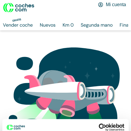
Mi cuenta
GRATIS
Vender coche
Nuevos
Km 0
Segunda mano
Finan