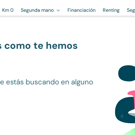
Km 0
Segunda mano
Financiación
Renting
Seg
s como te hemos
ue estás buscando en alguno