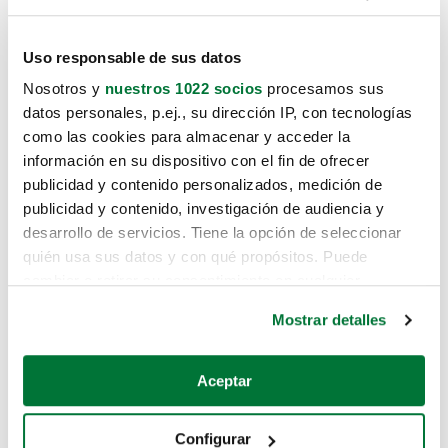
Uso responsable de sus datos
Nosotros y
nuestros 1022 socios
procesamos sus
datos personales, p.ej., su dirección IP, con tecnologías
como las cookies para almacenar y acceder la
información en su dispositivo con el fin de ofrecer
publicidad y contenido personalizados, medición de
publicidad y contenido, investigación de audiencia y
desarrollo de servicios. Tiene la opción de seleccionar
quién usa sus datos y con qué propósitos. Puede
cambiar o retirar su consentimiento en cualquier
momento desde la Declaración de cookies o clicando en
Mostrar detalles
el Menú de consentimiento.
Si lo permite, también quisiéramos:
Aceptar
Recopilar información sobre su ubicación geográfica
que puede tener una precisión de varios metros
Configurar