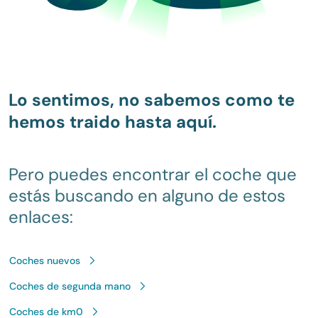
Lo sentimos, no sabemos como te
hemos traido hasta aquí.
Pero puedes encontrar el coche que
estás buscando en alguno de estos
enlaces:
Coches nuevos
Coches de segunda mano
Coches de km0