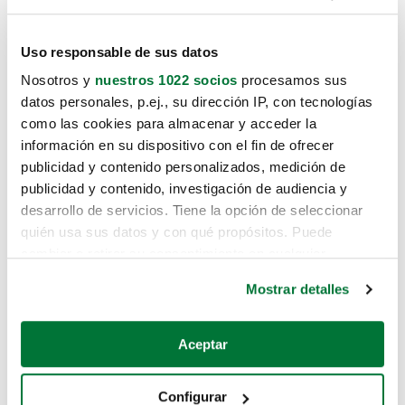
Uso responsable de sus datos
Nosotros y
nuestros 1022 socios
procesamos sus
datos personales, p.ej., su dirección IP, con tecnologías
como las cookies para almacenar y acceder la
información en su dispositivo con el fin de ofrecer
publicidad y contenido personalizados, medición de
publicidad y contenido, investigación de audiencia y
desarrollo de servicios. Tiene la opción de seleccionar
quién usa sus datos y con qué propósitos. Puede
cambiar o retirar su consentimiento en cualquier
momento desde la Declaración de cookies o clicando en
Mostrar detalles
el Menú de consentimiento.
Si lo permite, también quisiéramos:
Aceptar
Recopilar información sobre su ubicación geográfica
que puede tener una precisión de varios metros
Configurar