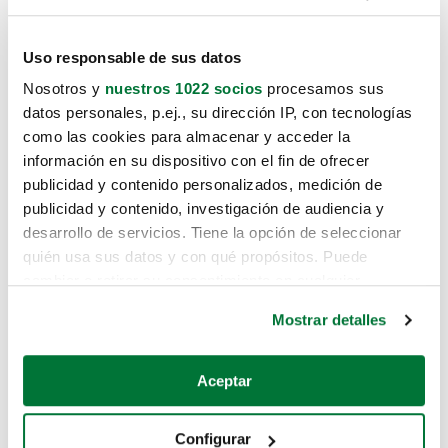
Uso responsable de sus datos
Nosotros y
nuestros 1022 socios
procesamos sus
datos personales, p.ej., su dirección IP, con tecnologías
como las cookies para almacenar y acceder la
información en su dispositivo con el fin de ofrecer
publicidad y contenido personalizados, medición de
publicidad y contenido, investigación de audiencia y
desarrollo de servicios. Tiene la opción de seleccionar
quién usa sus datos y con qué propósitos. Puede
cambiar o retirar su consentimiento en cualquier
momento desde la Declaración de cookies o clicando en
Mostrar detalles
el Menú de consentimiento.
Si lo permite, también quisiéramos:
Aceptar
Recopilar información sobre su ubicación geográfica
que puede tener una precisión de varios metros
Configurar