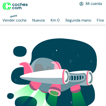
Mi cuenta
GRATIS
Vender coche
Nuevos
Km 0
Segunda mano
Finan