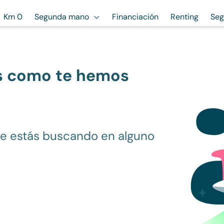
Km 0
Segunda mano
Financiación
Renting
Seg
s como te hemos
ue estás buscando en alguno