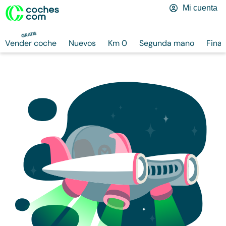
Mi cuenta
GRATIS
Vender coche
Nuevos
Km 0
Segunda mano
Finan