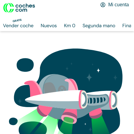
Mi cuenta
GRATIS
Vender coche
Nuevos
Km 0
Segunda mano
Finan