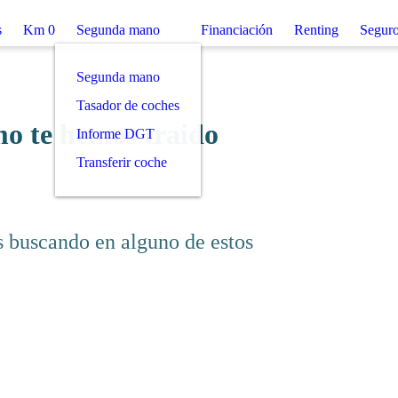
Km 0
Segunda mano
Financiación
Renting
Seg
s como te hemos
ue estás buscando en alguno