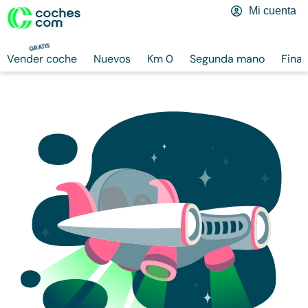
Mi cuenta
GRATIS
Vender coche
Nuevos
Km 0
Segunda mano
Finan