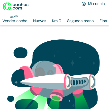
Mi cuenta
GRATIS
Vender coche
Nuevos
Km 0
Segunda mano
Finan