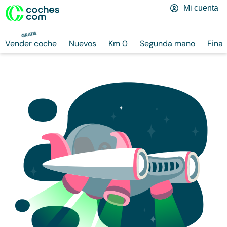
Mi cuenta
GRATIS
Vender coche
Nuevos
Km 0
Segunda mano
Finan