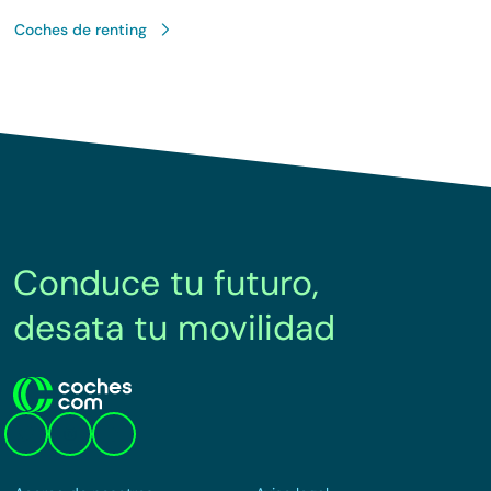
Coches de renting
Conduce tu futuro,
desata tu movilidad