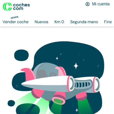
Mi cuenta
GRATIS
Vender coche
Nuevos
Km 0
Segunda mano
Finan