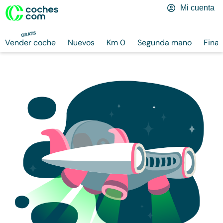
Mi cuenta
GRATIS
Vender coche
Nuevos
Km 0
Segunda mano
Finan