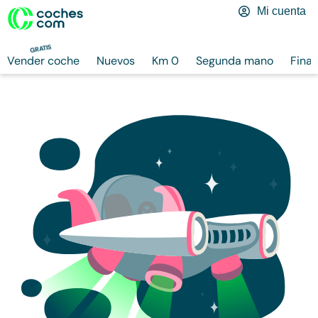
Mi cuenta
GRATIS
Vender coche
Nuevos
Km 0
Segunda mano
Finan