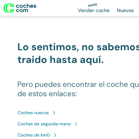
GRATIS
Vender coche
Nuevos
Lo sentimos, no sabemo
traido hasta aquí.
Pero puedes encontrar el coche q
de estos enlaces:
Coches nuevos
Coches de segunda mano
Coches de km0