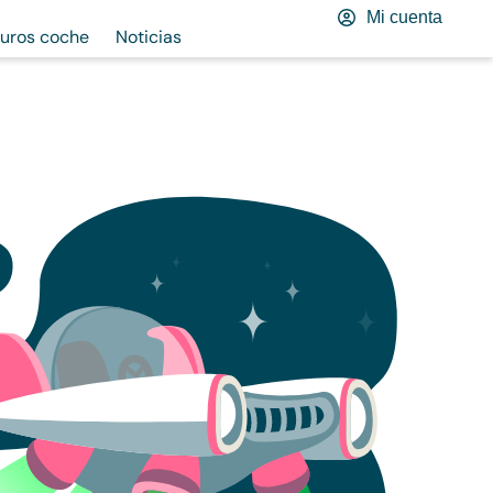
Mi cuenta
uros coche
Noticias