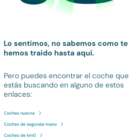
Lo sentimos, no sabemos como te
hemos traido hasta aquí.
Pero puedes encontrar el coche que
estás buscando en alguno de estos
enlaces:
Coches nuevos
Coches de segunda mano
Coches de km0