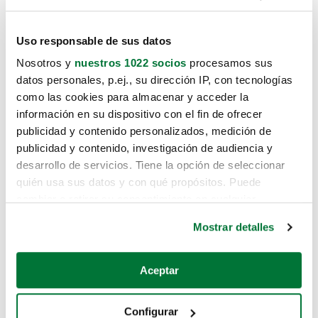
Uso responsable de sus datos
Nosotros y
nuestros 1022 socios
procesamos sus
datos personales, p.ej., su dirección IP, con tecnologías
como las cookies para almacenar y acceder la
información en su dispositivo con el fin de ofrecer
publicidad y contenido personalizados, medición de
publicidad y contenido, investigación de audiencia y
desarrollo de servicios. Tiene la opción de seleccionar
quién usa sus datos y con qué propósitos. Puede
cambiar o retirar su consentimiento en cualquier
momento desde la Declaración de cookies o clicando en
Mostrar detalles
el Menú de consentimiento.
Si lo permite, también quisiéramos:
Aceptar
Recopilar información sobre su ubicación geográfica
que puede tener una precisión de varios metros
Configurar