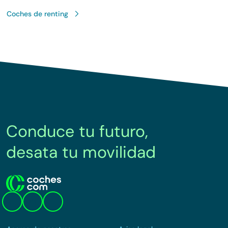
Coches de renting
Conduce tu futuro,
desata tu movilidad