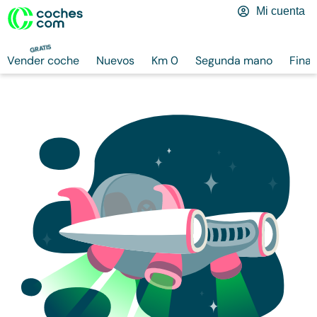
Mi cuenta
GRATIS
Vender coche
Nuevos
Km 0
Segunda mano
Finan