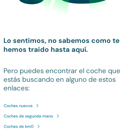
Lo sentimos, no sabemos como te
hemos traido hasta aquí.
Pero puedes encontrar el coche que
estás buscando en alguno de estos
enlaces:
Coches nuevos
Coches de segunda mano
Coches de km0