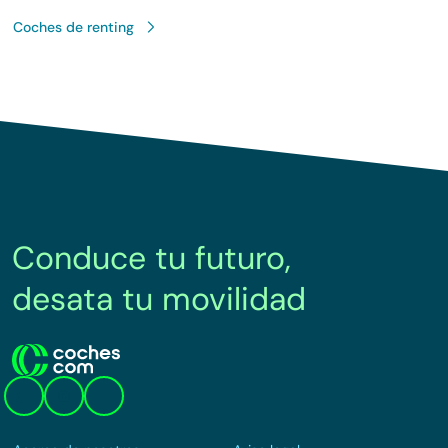
Coches de renting
Conduce tu futuro,
desata tu movilidad