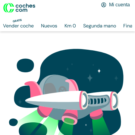
Mi cuenta
GRATIS
Vender coche
Nuevos
Km 0
Segunda mano
Finan