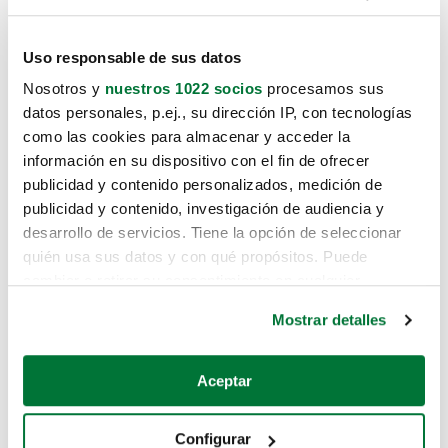
Uso responsable de sus datos
Nosotros y
nuestros 1022 socios
procesamos sus
datos personales, p.ej., su dirección IP, con tecnologías
como las cookies para almacenar y acceder la
información en su dispositivo con el fin de ofrecer
publicidad y contenido personalizados, medición de
publicidad y contenido, investigación de audiencia y
desarrollo de servicios. Tiene la opción de seleccionar
quién usa sus datos y con qué propósitos. Puede
cambiar o retirar su consentimiento en cualquier
momento desde la Declaración de cookies o clicando en
Mostrar detalles
el Menú de consentimiento.
Si lo permite, también quisiéramos:
Aceptar
Recopilar información sobre su ubicación geográfica
que puede tener una precisión de varios metros
Configurar